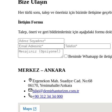
Bize Ulaşın
Her türlü soru, talep ve öneriniz için bizimle iletişime geçebi
İletişim Formu
Talep, öneri ve geri bildirimleriniz için aşağıdaki formu dold
Benimle Whatsapp ile iletişi
MERKEZ – ANKARA
Ergenekon Mah. Suadiye Cad. No:68
06170, Yenimahalle/Ankara
bilgi@demirhanturizm.com.tr
+90 312 34 34 000